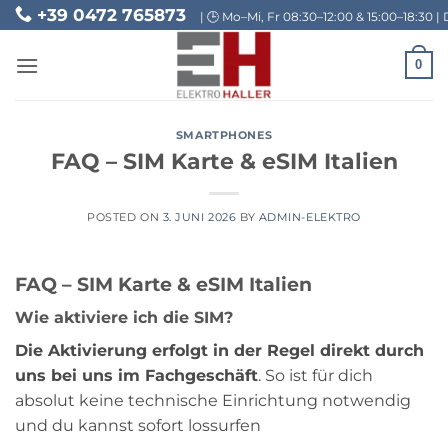
Skip
+39 0472 765873
| 🕒 Mo–Mi, Fr 08:30–12:00 & 15:00–18:30 | 
to
content
0
SMARTPHONES
FAQ – SIM Karte & eSIM Italien
POSTED ON
3. JUNI 2026
BY
ADMIN-ELEKTRO
FAQ – SIM Karte & eSIM Italien
Wie aktiviere ich die SIM?
Die Aktivierung erfolgt in der Regel direkt durch
uns bei uns im Fachgeschäft
. So ist für dich
absolut keine technische Einrichtung notwendig
und du kannst sofort lossurfen