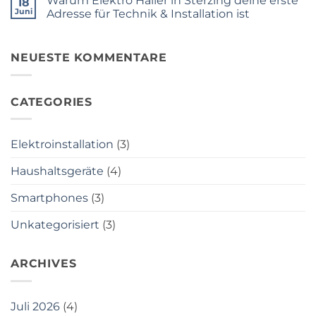
Warum Elektro Haller in Sterzing deine erste
18
Elektro
Welche
zuverlässig
Haller
Waschmaschine
Juni
Adresse für Technik & Installation ist
vor
ist
Kratzern,
Keine
für
Displaybrüchen
Kommentare
mich
und
zu
ideal?
teuren
Warum
NEUESTE KOMMENTARE
Reparaturkosten
Elektro
Haller
in
Sterzing
CATEGORIES
deine
erste
Adresse
für
Technik
Elektroinstallation
(3)
&
Installation
ist
Haushaltsgeräte
(4)
Smartphones
(3)
Unkategorisiert
(3)
ARCHIVES
Juli 2026
(4)