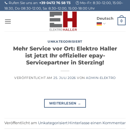
Zum
📞 Rufen Sie uns an:
+39 0472 76 58 73
🕒 Mo–Fr: 8:30–12:00, 15:00–
18:30, Do 08:30-12:00, Sa: 8:30–12:00, 15:00-18:00 Uhr
Inhalt
springen
Deutsch
0
UNKATEGORISIERT
Mehr Service vor Ort: Elektro Haller
ist jetzt Ihr offizieller epay-
Servicepartner in Sterzing!
VERÖFFENTLICHT AM
25. JULI 2026
VON
ADMIN-ELEKTRO
WEITERLESEN
→
Veröffentlicht am
Unkategorisiert
Hinterlasse einen Kommentar