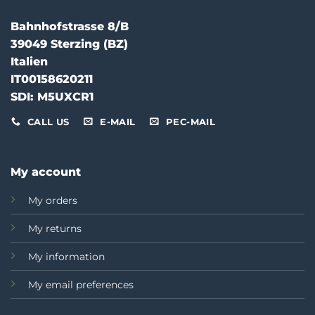
Bahnhofstrasse 8/B
39049 Sterzing (BZ)
Italien
IT00158620211
SDI: M5UXCR1
CALL US
E-MAIL
PEC-MAIL
My account
My orders
My returns
My information
My email preferences