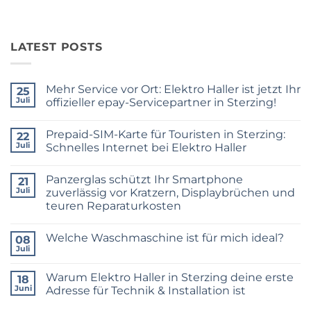
LATEST POSTS
Mehr Service vor Ort: Elektro Haller ist jetzt Ihr
25
Juli
offizieller epay-Servicepartner in Sterzing!
Keine
Kommentare
Prepaid-SIM-Karte für Touristen in Sterzing:
zu
22
Mehr
Juli
Schnelles Internet bei Elektro Haller
Service
vor
Keine
Ort:
Kommentare
Panzerglas schützt Ihr Smartphone
Elektro
zu
21
Haller
Prepaid-
Juli
zuverlässig vor Kratzern, Displaybrüchen und
ist
SIM-
teuren Reparaturkosten
jetzt
Karte
Ihr
für
Keine
offizieller
Touristen
Kommentare
epay-
in
Welche Waschmaschine ist für mich ideal?
zu
08
Servicepartner
Sterzing:
Panzerglas
Juli
in
Schnelles
Keine
schützt
Sterzing!
Internet
Kommentare
Ihr
bei
zu
Smartphone
Warum Elektro Haller in Sterzing deine erste
18
Elektro
Welche
zuverlässig
Haller
Waschmaschine
Juni
Adresse für Technik & Installation ist
vor
ist
Kratzern,
Keine
für
Displaybrüchen