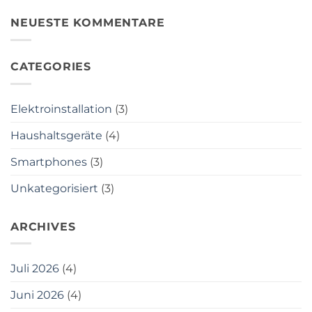
Kommentare
mich
und
zu
ideal?
teuren
Warum
NEUESTE KOMMENTARE
Reparaturkosten
Elektro
Haller
in
Sterzing
CATEGORIES
deine
erste
Adresse
für
Technik
Elektroinstallation
(3)
&
Installation
ist
Haushaltsgeräte
(4)
Smartphones
(3)
Unkategorisiert
(3)
ARCHIVES
Juli 2026
(4)
Juni 2026
(4)