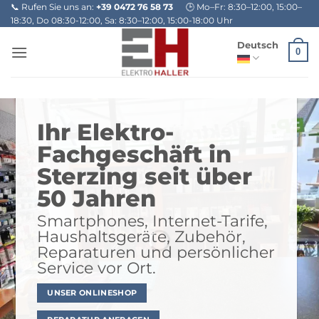
Zum
📞 Rufen Sie uns an:
+39 0472 76 58 73
🕒 Mo–Fr: 8:30–12:00, 15:00–
18:30, Do 08:30-12:00, Sa: 8:30–12:00, 15:00-18:00 Uhr
Inhalt
springen
Deutsch
0
Ihr Elektro-
Fachgeschäft in
Sterzing seit über
50 Jahren
Smartphones, Internet-Tarife,
Haushaltsgeräte, Zubehör,
Reparaturen und persönlicher
Service vor Ort.
UNSER ONLINESHOP