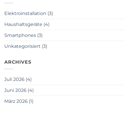
Adresse
für
Technik
Elektroinstallation
(3)
&
Installation
ist
Haushaltsgeräte
(4)
Smartphones
(3)
Unkategorisiert
(3)
ARCHIVES
Juli 2026
(4)
Juni 2026
(4)
März 2026
(1)