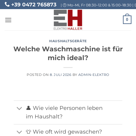
Skip
+39 0472 765873
| 🕒 Mo–Mi, Fr 08:30–12:00 & 15:00–18:30 | 
to
content
0
HAUSHALTSGERÄTE
Welche Waschmaschine ist für
mich ideal?
POSTED ON
8. JULI 2026
BY
ADMIN-ELEKTRO
👤 Wie viele Personen leben
im Haushalt?
👕 Wie oft wird gewaschen?