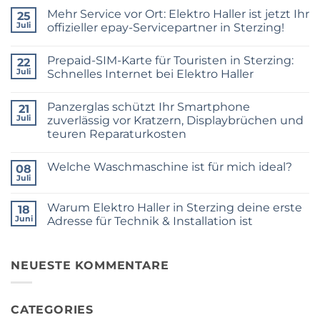
Mehr Service vor Ort: Elektro Haller ist jetzt Ihr
25
Juli
offizieller epay-Servicepartner in Sterzing!
Keine
Kommentare
Prepaid-SIM-Karte für Touristen in Sterzing:
zu
22
Mehr
Juli
Schnelles Internet bei Elektro Haller
Service
vor
Keine
Ort:
Kommentare
Panzerglas schützt Ihr Smartphone
Elektro
zu
21
Haller
Prepaid-
Juli
zuverlässig vor Kratzern, Displaybrüchen und
ist
SIM-
teuren Reparaturkosten
jetzt
Karte
Ihr
für
Keine
offizieller
Touristen
Kommentare
epay-
in
Welche Waschmaschine ist für mich ideal?
zu
08
Servicepartner
Sterzing:
Panzerglas
Juli
in
Schnelles
Keine
schützt
Sterzing!
Internet
Kommentare
Ihr
bei
zu
Smartphone
Warum Elektro Haller in Sterzing deine erste
18
Elektro
Welche
zuverlässig
Haller
Waschmaschine
Juni
Adresse für Technik & Installation ist
vor
ist
Kratzern,
Keine
für
Displaybrüchen
Kommentare
mich
und
zu
ideal?
teuren
Warum
NEUESTE KOMMENTARE
Reparaturkosten
Elektro
Haller
in
Sterzing
CATEGORIES
deine
erste