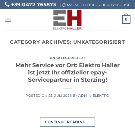
Skip
+39 0472 765873
| 🕒 Mo–Mi, Fr 08:30–12:00 & 15:00–18:30 | 
to
content
0
CATEGORY ARCHIVES:
UNKATEGORISIERT
UNKATEGORISIERT
Mehr Service vor Ort: Elektro Haller
ist jetzt Ihr offizieller epay-
Servicepartner in Sterzing!
POSTED ON
25. JULI 2026
BY
ADMIN-ELEKTRO
CONTINUE READING
→