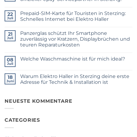
Keine
Kommentare
Prepaid-SIM-Karte für Touristen in Sterzing:
zu
22
Mehr
Juli
Schnelles Internet bei Elektro Haller
Service
vor
Keine
Ort:
Kommentare
Panzerglas schützt Ihr Smartphone
Elektro
zu
21
Haller
Prepaid-
Juli
zuverlässig vor Kratzern, Displaybrüchen und
ist
SIM-
teuren Reparaturkosten
jetzt
Karte
Ihr
für
Keine
offizieller
Touristen
Kommentare
epay-
in
Welche Waschmaschine ist für mich ideal?
zu
08
Servicepartner
Sterzing:
Panzerglas
Juli
in
Schnelles
Keine
schützt
Sterzing!
Internet
Kommentare
Ihr
bei
zu
Smartphone
Warum Elektro Haller in Sterzing deine erste
18
Elektro
Welche
zuverlässig
Haller
Waschmaschine
Juni
Adresse für Technik & Installation ist
vor
ist
Kratzern,
Keine
für
Displaybrüchen
Kommentare
mich
und
zu
ideal?
teuren
Warum
NEUESTE KOMMENTARE
Reparaturkosten
Elektro
Haller
in
Sterzing
CATEGORIES
deine
erste
Adresse
für
Technik