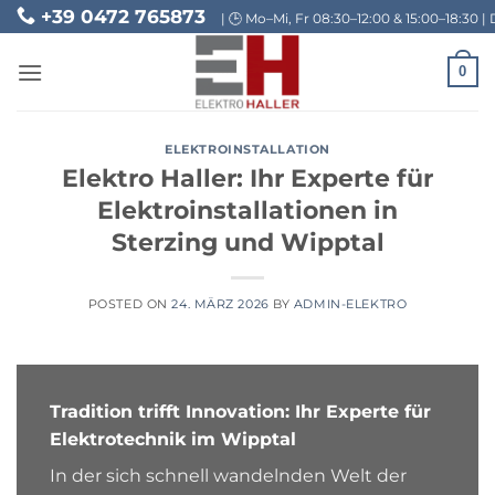
Skip
+39 0472 765873
| 🕒 Mo–Mi, Fr 08:30–12:00 & 15:00–18:30 | 
to
content
0
ELEKTROINSTALLATION
Elektro Haller: Ihr Experte für
Elektroinstallationen in
Sterzing und Wipptal
POSTED ON
24. MÄRZ 2026
BY
ADMIN-ELEKTRO
Tradition trifft Innovation: Ihr Experte für
Elektrotechnik im Wipptal
In der sich schnell wandelnden Welt der