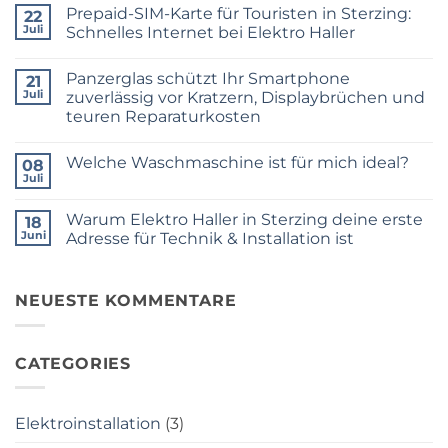
Kommentare
Prepaid-SIM-Karte für Touristen in Sterzing:
zu
22
Mehr
Juli
Schnelles Internet bei Elektro Haller
Service
vor
Keine
Ort:
Kommentare
Panzerglas schützt Ihr Smartphone
Elektro
zu
21
Haller
Prepaid-
Juli
zuverlässig vor Kratzern, Displaybrüchen und
ist
SIM-
teuren Reparaturkosten
jetzt
Karte
Ihr
für
Keine
offizieller
Touristen
Kommentare
epay-
in
Welche Waschmaschine ist für mich ideal?
zu
08
Servicepartner
Sterzing:
Panzerglas
Juli
in
Schnelles
Keine
schützt
Sterzing!
Internet
Kommentare
Ihr
bei
zu
Smartphone
Warum Elektro Haller in Sterzing deine erste
18
Elektro
Welche
zuverlässig
Haller
Waschmaschine
Juni
Adresse für Technik & Installation ist
vor
ist
Kratzern,
Keine
für
Displaybrüchen
Kommentare
mich
und
zu
ideal?
teuren
Warum
NEUESTE KOMMENTARE
Reparaturkosten
Elektro
Haller
in
Sterzing
CATEGORIES
deine
erste
Adresse
für
Technik
Elektroinstallation
(3)
&
Installation