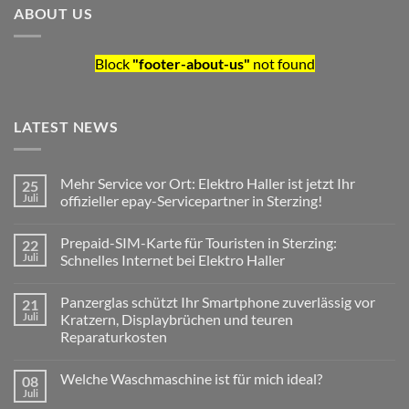
ABOUT US
Block
"footer-about-us"
not found
LATEST NEWS
Mehr Service vor Ort: Elektro Haller ist jetzt Ihr
25
Juli
offizieller epay-Servicepartner in Sterzing!
Keine
Kommentare
Prepaid-SIM-Karte für Touristen in Sterzing:
22
zu
Mehr
Juli
Schnelles Internet bei Elektro Haller
Service
vor
Keine
Ort:
Kommentare
Panzerglas schützt Ihr Smartphone zuverlässig vor
21
Elektro
zu
Haller
Prepaid-
Juli
Kratzern, Displaybrüchen und teuren
ist
SIM-
Reparaturkosten
jetzt
Karte
Ihr
für
Keine
offizieller
Touristen
Kommentare
epay-
in
Welche Waschmaschine ist für mich ideal?
08
zu
Servicepartner
Sterzing:
Panzerglas
Juli
in
Schnelles
Keine
schützt
Sterzing!
Internet