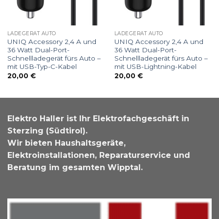
LADEGERÄT AUTO
LADEGERÄT AUTO
UNIQ Accessory 2,4 A und
UNIQ Accessory 2,4 A und
36 Watt Dual-Port-
36 Watt Dual-Port-
Schnellladegerät fürs Auto –
Schnellladegerät fürs Auto –
mit USB-Typ-C-Kabel
mit USB-Lightning-Kabel
20,00
€
20,00
€
Elektro Haller ist Ihr Elektrofachgeschäft in
Sterzing (Südtirol).
Wir bieten Haushaltsgeräte,
Elektroinstallationen, Reparaturservice und
Beratung im gesamten Wipptal.