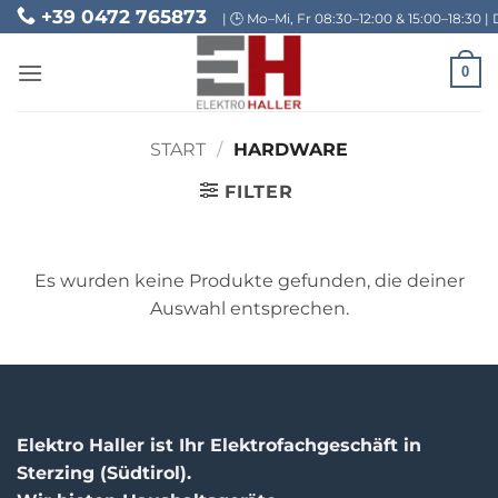
Skip
+39 0472 765873
| 🕒 Mo–Mi, Fr 08:30–12:00 & 15:00–18:30 | 
to
content
0
START
/
HARDWARE
FILTER
Es wurden keine Produkte gefunden, die deiner
Auswahl entsprechen.
Elektro Haller ist Ihr Elektrofachgeschäft in
Sterzing (Südtirol).