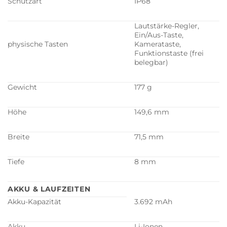
Schutzart
IP68
Lautstärke-Regler,
Ein/Aus-Taste,
physische Tasten
Kamerataste,
Funktionstaste (frei
belegbar)
Gewicht
177 g
Höhe
149,6 mm
Breite
71,5 mm
Tiefe
8 mm
AKKU & LAUFZEITEN
Akku-Kapazität
3.692 mAh
Akku
Li-Ionen