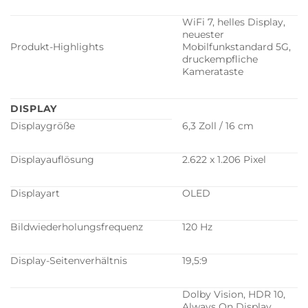
WiFi 7, helles Display,
neuester
Produkt-Highlights
Mobilfunkstandard 5G,
druckempfliche
Kamerataste
DISPLAY
Displaygröße
6,3 Zoll / 16 cm
Displayauflösung
2.622 x 1.206 Pixel
Displayart
OLED
Bildwiederholungsfrequenz
120 Hz
Display-Seitenverhältnis
19,5:9
Dolby Vision, HDR 10,
Always On Display,