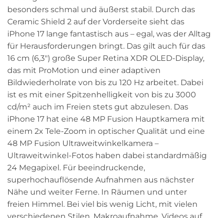
1.239,00 €
besonders schmal und äußerst stabil. Durch das
Ceramic Shield 2 auf der Vorderseite sieht das
iPhone 17 lange fantastisch aus – egal, was der Alltag
für Herausforderungen bringt. Das gilt auch für das
16 cm (6,3″) große Super Retina XDR OLED-Display,
das mit ProMotion und einer adaptiven
Bildwiederholrate von bis zu 120 Hz arbeitet. Dabei
ist es mit einer Spitzenhelligkeit von bis zu 3000
cd/m² auch im Freien stets gut abzulesen. Das
iPhone 17 hat eine 48 MP Fusion Hauptkamera mit
einem 2x Tele-Zoom in optischer Qualität und eine
48 MP Fusion Ultraweitwinkel­kamera –
Ultraweitwinkel-Fotos haben dabei standardmäßig
24 Megapixel. Für beeindruckende,
superhochauflösende Aufnahmen aus nächster
Nähe und weiter Ferne. In Räumen und unter
freien Himmel. Bei viel bis wenig Licht, mit vielen
verschiedenen Stilen, Makroaufnahme, Videos auf