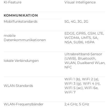
KI-Feature
Visual Intelligence
KOMMUNIKATION
Mobilfunkstandards
5G, 4G, 3G, 2G
EDGE, GPRS, GSM, LTE,
mobile
WCDMA, UMTS, SA,
Datenkommunikationen
NSA, SUB6, HSPA
Ultrabreitband-Sensor
(UWB), Bluetooth,
lokale Verbindungen
WLAN, Dualband WLan,
NFC
WiFi 1 (b), WiFi 2 (a),
WiFi 3 (g), WiFi 4 (n),
WLAN-Standards
WiFi 5 (ac), WiFi 6e,
WiFi 7
WLAN-Frequenzbänder
2,4 GHz, 5 GHz