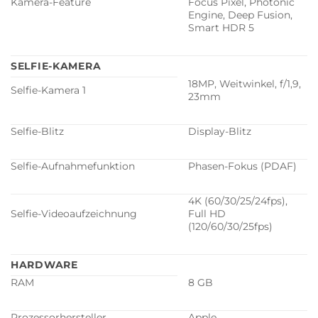
Kamera-Feature
Focus Pixel, Photonic
Engine, Deep Fusion,
Smart HDR 5
SELFIE-KAMERA
18MP, Weitwinkel, f/1,9,
Selfie-Kamera 1
23mm
Selfie-Blitz
Display-Blitz
Selfie-Aufnahmefunktion
Phasen-Fokus (PDAF)
4K (60/30/25/24fps),
Selfie-Videoaufzeichnung
Full HD
(120/60/30/25fps)
HARDWARE
RAM
8 GB
Prozessorhersteller
Apple