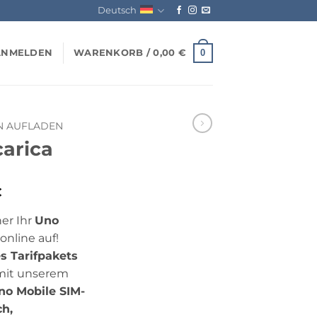
Deutsch
0
ANMELDEN
WARENKORB /
0,00
€
N AUFLADEN
carica
Preisspanne:
€
10,00 €
her Ihr
Uno
bis
online auf!
100,00 €
s Tarifpakets
mit unserem
no Mobile SIM-
ch,