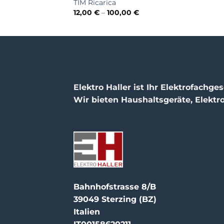
TIM Ricarica
Preisspanne:
12,00
€
–
100,00
€
12,00 €
bis
100,00 €
Elektro Haller ist Ihr Elektrofachges
Wir bieten Haushaltsgeräte, Elektr
Bahnhofstrasse 8/B
39049 Sterzing (BZ)
Italien