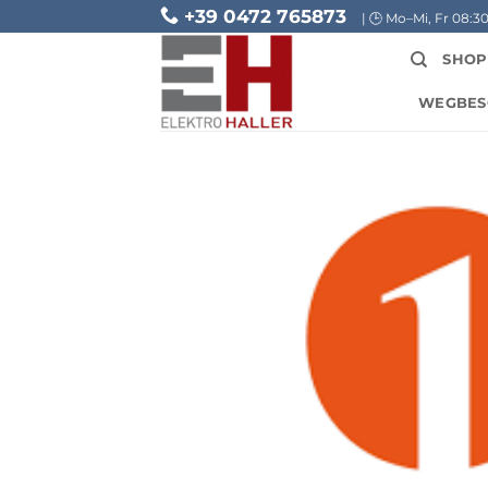
Skip
+39 0472 765873
| 🕒 Mo–Mi, Fr 08:30–
to
SHOP
content
WEGBES