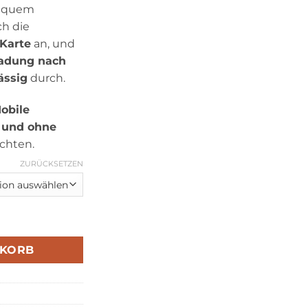
equem
ch die
Karte
an, und
ladung nach
ässig
durch.
obile
 und ohne
chten.
ZURÜCKSETZEN
NKORB