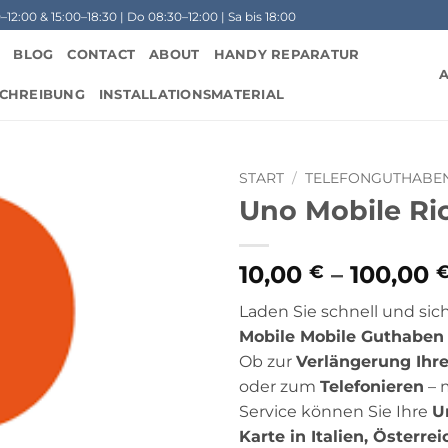
12:00 & 15:00–18:30 | Do 08:30–12:00 | Sa bis 18:00
BLOG
CONTACT
ABOUT
HANDY REPARATUR
CHREIBUNG
INSTALLATIONSMATERIAL
START
/
TELEFONGUTHABE
Uno Mobile Ri
10,00
–
100,00
€
Laden Sie schnell und sic
Mobile Mobile Guthaben
Ob zur
Verlängerung Ihre
oder zum
Telefonieren
– 
Service können Sie Ihre
U
Karte in Italien, Österrei