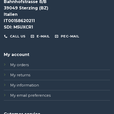
Bahnhofstrasse 8/B
39049 Sterzing (BZ)
Italien
IT00158620211
SDI: M5UXCR1
CALL US
E-MAIL
PEC-MAIL
My account
My orders
My returns
My information
My email preferences