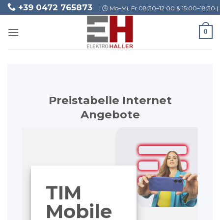
Skip
+39 0472 765873
| 🕒 Mo–Mi, Fr 08:30–12:00 & 15:00–18:30 | 
to
content
0
Preistabelle Internet
Angebote
TIM
Mobile