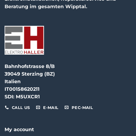
Beratung im gesamten Wipptal.
Bahnhofstrasse 8/B
39049 Sterzing (BZ)
Italien
IT00158620211
SDI: M5UXCR1
CALL US
E-MAIL
PEC-MAIL
My account