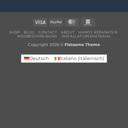
Visa
PayPal
MasterCard
Bankomat
SHOP
BLOG
CONTACT
ABOUT
HANDY REPARATUR
WEGBESCHREIBUNG
INSTALLATIONSMATERIAL
Copyright 2026 ©
Flatsome Theme
Deutsch
Italiano
(
Italienisch
)