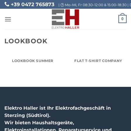
Skip
+39 0472 765873
| 🕒 Mo–Mi, Fr 08:30–12:00 & 15:00–18:30 | 
to
content
0
LOOKBOOK
LOOKBOOK SUMMER
FLAT T-SHIRT COMPANY
Elektro Haller ist Ihr Elektrofachgeschäft in
Sterzing (Südtirol).
Wir bieten Haushaltsgeräte,
Elektroinstallationen, Reparaturservice und