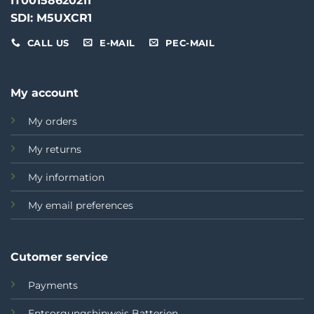
IT00158620211
SDI: M5UXCR1
CALL US
E-MAIL
PEC-MAIL
My account
My orders
My returns
My information
My email preferences
Cutomer service
Payments
Entsorgungshinweis Batterien