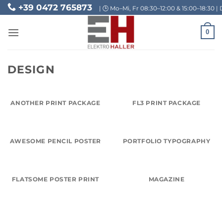
Skip
+39 0472 765873
| 🕒 Mo–Mi, Fr 08:30–12:00 & 15:00–18:30 | 
to
content
0
DESIGN
ANOTHER PRINT PACKAGE
FL3 PRINT PACKAGE
AWESOME PENCIL POSTER
PORTFOLIO TYPOGRAPHY
FLATSOME POSTER PRINT
MAGAZINE